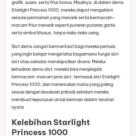
grafik, suara, serta fitur bonus. Misalnya, di dalam demo
Starlight Princess 1000, mereka dapat mengalami
sensasi permainan yang menarik serta bermacam-
macam fitur menarik seperti putaran putaran gratis
serta simbol khusus, tanpa risiko risiko uang.
Slot demo sangat bermanfaat bagi mereka pemula
yang ingin belajar mengetahui bagaimana fungsi slot
slot atau sekadar mendapatkan diversi. Melalui
kehadiran demo slot, mereka bisa menjelajahi
bermacam-macam jenis slot, termasuk slot Starlight
Princess 1000, dan menemukan mana yang paling
sesuai dengan kesukaan pribadi sebelum mereka
membuat keputusan untuk bermain dalam taruhan
nyata.
Kelebihan Starlight
Princess 1000