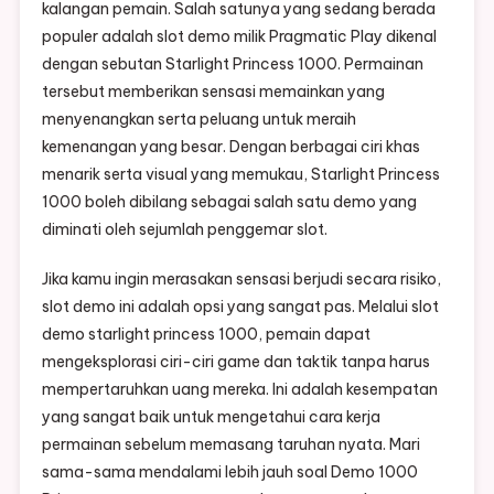
kalangan pemain. Salah satunya yang sedang berada
populer adalah slot demo milik Pragmatic Play dikenal
dengan sebutan Starlight Princess 1000. Permainan
tersebut memberikan sensasi memainkan yang
menyenangkan serta peluang untuk meraih
kemenangan yang besar. Dengan berbagai ciri khas
menarik serta visual yang memukau, Starlight Princess
1000 boleh dibilang sebagai salah satu demo yang
diminati oleh sejumlah penggemar slot.
Jika kamu ingin merasakan sensasi berjudi secara risiko,
slot demo ini adalah opsi yang sangat pas. Melalui slot
demo starlight princess 1000, pemain dapat
mengeksplorasi ciri-ciri game dan taktik tanpa harus
mempertaruhkan uang mereka. Ini adalah kesempatan
yang sangat baik untuk mengetahui cara kerja
permainan sebelum memasang taruhan nyata. Mari
sama-sama mendalami lebih jauh soal Demo 1000