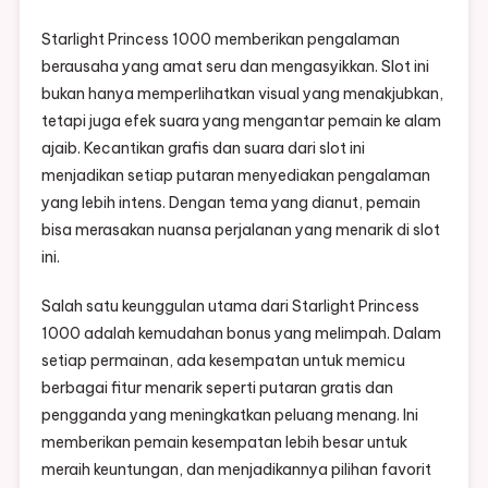
Starlight Princess 1000 memberikan pengalaman
berausaha yang amat seru dan mengasyikkan. Slot ini
bukan hanya memperlihatkan visual yang menakjubkan,
tetapi juga efek suara yang mengantar pemain ke alam
ajaib. Kecantikan grafis dan suara dari slot ini
menjadikan setiap putaran menyediakan pengalaman
yang lebih intens. Dengan tema yang dianut, pemain
bisa merasakan nuansa perjalanan yang menarik di slot
ini.
Salah satu keunggulan utama dari Starlight Princess
1000 adalah kemudahan bonus yang melimpah. Dalam
setiap permainan, ada kesempatan untuk memicu
berbagai fitur menarik seperti putaran gratis dan
pengganda yang meningkatkan peluang menang. Ini
memberikan pemain kesempatan lebih besar untuk
meraih keuntungan, dan menjadikannya pilihan favorit