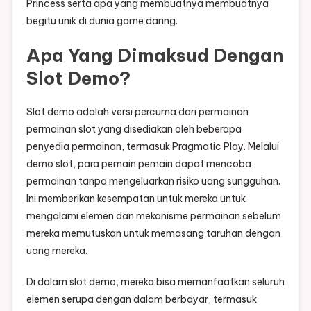
Princess serta apa yang membuatnya membuatnya
begitu unik di dunia game daring.
Apa Yang Dimaksud Dengan
Slot Demo?
Slot demo adalah versi percuma dari permainan
permainan slot yang disediakan oleh beberapa
penyedia permainan, termasuk Pragmatic Play. Melalui
demo slot, para pemain pemain dapat mencoba
permainan tanpa mengeluarkan risiko uang sungguhan.
Ini memberikan kesempatan untuk mereka untuk
mengalami elemen dan mekanisme permainan sebelum
mereka memutuskan untuk memasang taruhan dengan
uang mereka.
Di dalam slot demo, mereka bisa memanfaatkan seluruh
elemen serupa dengan dalam berbayar, termasuk