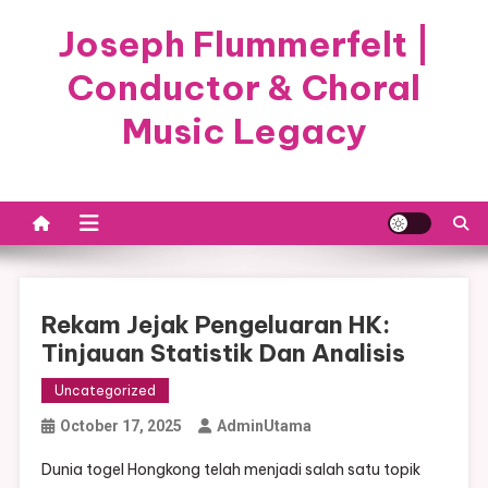
Skip
Joseph Flummerfelt |
to
content
Conductor & Choral
Music Legacy
Rekam Jejak Pengeluaran HK:
Tinjauan Statistik Dan Analisis
Uncategorized
October 17, 2025
AdminUtama
Dunia togel Hongkong telah menjadi salah satu topik