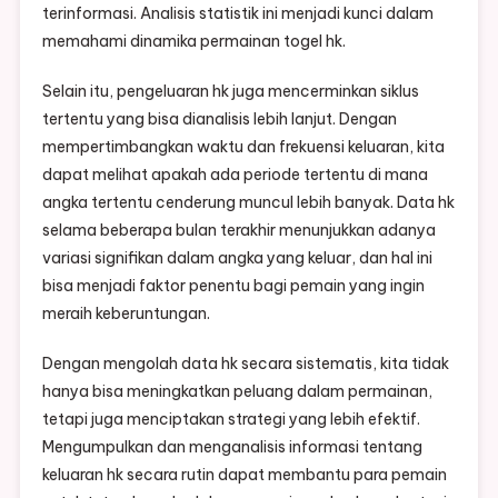
terinformasi. Analisis statistik ini menjadi kunci dalam
memahami dinamika permainan togel hk.
Selain itu, pengeluaran hk juga mencerminkan siklus
tertentu yang bisa dianalisis lebih lanjut. Dengan
mempertimbangkan waktu dan frekuensi keluaran, kita
dapat melihat apakah ada periode tertentu di mana
angka tertentu cenderung muncul lebih banyak. Data hk
selama beberapa bulan terakhir menunjukkan adanya
variasi signifikan dalam angka yang keluar, dan hal ini
bisa menjadi faktor penentu bagi pemain yang ingin
meraih keberuntungan.
Dengan mengolah data hk secara sistematis, kita tidak
hanya bisa meningkatkan peluang dalam permainan,
tetapi juga menciptakan strategi yang lebih efektif.
Mengumpulkan dan menganalisis informasi tentang
keluaran hk secara rutin dapat membantu para pemain