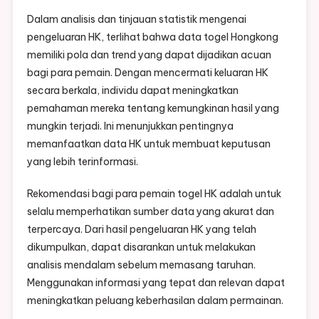
Dalam analisis dan tinjauan statistik mengenai
pengeluaran HK, terlihat bahwa data togel Hongkong
memiliki pola dan trend yang dapat dijadikan acuan
bagi para pemain. Dengan mencermati keluaran HK
secara berkala, individu dapat meningkatkan
pemahaman mereka tentang kemungkinan hasil yang
mungkin terjadi. Ini menunjukkan pentingnya
memanfaatkan data HK untuk membuat keputusan
yang lebih terinformasi.
Rekomendasi bagi para pemain togel HK adalah untuk
selalu memperhatikan sumber data yang akurat dan
terpercaya. Dari hasil pengeluaran HK yang telah
dikumpulkan, dapat disarankan untuk melakukan
analisis mendalam sebelum memasang taruhan.
Menggunakan informasi yang tepat dan relevan dapat
meningkatkan peluang keberhasilan dalam permainan.