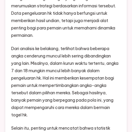
merumuskan strategi berdasarkan informasi tersebut.
Data pengeluaran hk tidak hanya berfungsi untuk
memberikan hasil undian, tetapi juga menjadi alat
penting bagi para pemain untuk memahami dinamika
permainan.
Dari analisis ke belakang, terlihat bahwa beberapa
angka cenderung muncul lebih sering dibandingkan
yang lain. Misalnya, dalam kurun waktu tertentu, angka
7 dan 18 mungkin muncul lebih banyak dalam
pengeluaran hk. Hal ini memberikan kesempatan bagi
pemain untuk mempertimbangkan angka-angka
tersebut dalam pilihan mereka. Sebagai hasilnya,
banyak pemain yang berpegang pada pola ini, yang
dapat mempengaruhi cara mereka dalam bermain
togel hk.
Selain itu, penting untuk mencatat bahwa statistik