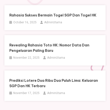
Rahasia Sukses Bermain Togel SGP Dan Togel HK
October 16, 2025
AdminUtama
Revealing Rahasia Toto HK: Nomor Data Dan
Pengeluaran Paling Baru
November 22, 2025
AdminUtama
Prediksi Lotere Dua Ribu Dua Puluh Lima: Keluaran
SGP Dan HK Terbaru
November 17, 2025
AdminUtama