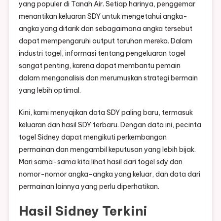
yang populer di Tanah Air. Setiap harinya, penggemar
menantikan keluaran SDY untuk mengetahui angka-
angka yang ditarik dan sebagaimana angka tersebut
dapat mempengaruhi output taruhan mereka. Dalam
industri togel, informasi tentang pengeluaran togel
sangat penting, karena dapat membantu pemain
dalam menganalisis dan merumuskan strategi bermain
yang lebih optimal.
Kini, kami menyajikan data SDY paling baru, termasuk
keluaran dan hasil SDY terbaru. Dengan data ini, pecinta
togel Sidney dapat mengikuti perkembangan
permainan dan mengambil keputusan yang lebih bijak.
Mari sama-sama kita lihat hasil dari togel sdy dan
nomor-nomor angka-angka yang keluar, dan data dari
permainan lainnya yang perlu diperhatikan.
Hasil Sidney Terkini