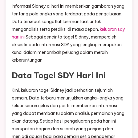
Informasi Sidney di hari ini memberikan gambaran yang
tentang pola angka yang terdapat pada pengeluaran.
Data tersebut sangatlah bermanfaat untuk
menganalisis serta prediksi di masa depan.
keluaran sdy
hari ini
Sebagai pencinta togel Sidney, memperoleh
akses kepada informasi SDY yang lengkap merupakan
kunci dalam menambah peluang dalam meraih
keberuntungan.
Data Togel SDY Hari Ini
Kini, keluaran togel Sidney jadi perhatian sejumlah
pemain. Data terbaru menunjukkan angka-angka yang
keluar secara jelas dan pasti, memberikan informasi
yang dapat membantu dalam analisis permainan yang
akan datang. Setiap hasil pengeluaran pada hari ini
merupakan bagian dari sejarah yang panjang dan
menjadi acuan bagi para pemain setia penggemar