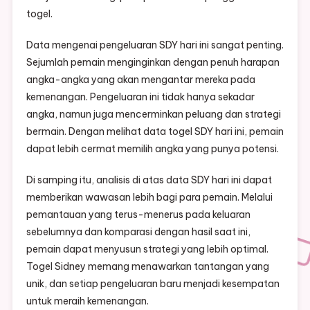
togel.
Data mengenai pengeluaran SDY hari ini sangat penting.
Sejumlah pemain menginginkan dengan penuh harapan
angka-angka yang akan mengantar mereka pada
kemenangan. Pengeluaran ini tidak hanya sekadar
angka, namun juga mencerminkan peluang dan strategi
bermain. Dengan melihat data togel SDY hari ini, pemain
dapat lebih cermat memilih angka yang punya potensi.
Di samping itu, analisis di atas data SDY hari ini dapat
memberikan wawasan lebih bagi para pemain. Melalui
pemantauan yang terus-menerus pada keluaran
sebelumnya dan komparasi dengan hasil saat ini,
pemain dapat menyusun strategi yang lebih optimal.
Togel Sidney memang menawarkan tantangan yang
unik, dan setiap pengeluaran baru menjadi kesempatan
untuk meraih kemenangan.