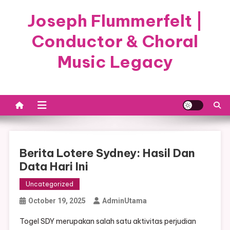
Skip
Joseph Flummerfelt |
to
content
Conductor & Choral
Music Legacy
Berita Lotere Sydney: Hasil Dan
Data Hari Ini
Uncategorized
October 19, 2025
AdminUtama
Togel SDY merupakan salah satu aktivitas perjudian