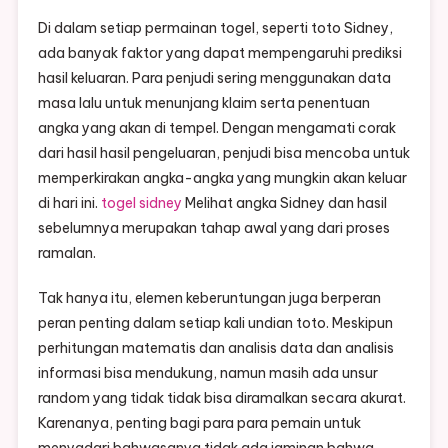
Di dalam setiap permainan togel, seperti toto Sidney,
ada banyak faktor yang dapat mempengaruhi prediksi
hasil keluaran. Para penjudi sering menggunakan data
masa lalu untuk menunjang klaim serta penentuan
angka yang akan di tempel. Dengan mengamati corak
dari hasil hasil pengeluaran, penjudi bisa mencoba untuk
memperkirakan angka-angka yang mungkin akan keluar
di hari ini.
togel sidney
Melihat angka Sidney dan hasil
sebelumnya merupakan tahap awal yang dari proses
ramalan.
Tak hanya itu, elemen keberuntungan juga berperan
peran penting dalam setiap kali undian toto. Meskipun
perhitungan matematis dan analisis data dan analisis
informasi bisa mendukung, namun masih ada unsur
random yang tidak tidak bisa diramalkan secara akurat.
Karenanya, penting bagi para para pemain untuk