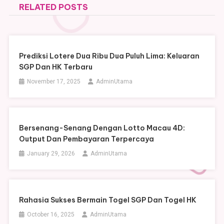
RELATED POSTS
Prediksi Lotere Dua Ribu Dua Puluh Lima: Keluaran
SGP Dan HK Terbaru
November 17, 2025
AdminUtama
Bersenang-Senang Dengan Lotto Macau 4D:
Output Dan Pembayaran Terpercaya
January 29, 2026
AdminUtama
Rahasia Sukses Bermain Togel SGP Dan Togel HK
October 16, 2025
AdminUtama